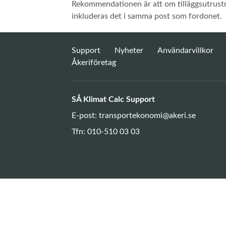
Rekommendationen är att om tilläggsutrust
inkluderas det i samma post som fordonet.
Support
Nyheter
Användarvillkor
Åkeriföretag
SÅ Klimat Calc Support
E-post:
transportekonomi@akeri.se
Tfn: 010-510 03 03