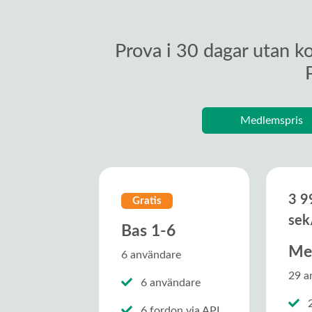
Prova i 30 dagar utan k
Medlemspris
3 9
Gratis
sek
Bas 1-6
Me
6 användare
29 a
6 användare
2
6 fordon via API