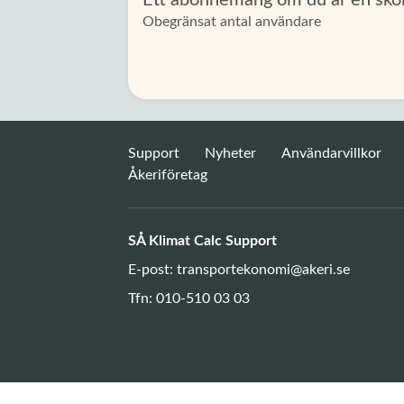
Ett abonnemang om du är en skol
Obegränsat antal användare
Support
Nyheter
Användarvillkor
Åkeriföretag
SÅ Klimat Calc Support
E-post:
transportekonomi@akeri.se
Tfn: 010-510 03 03