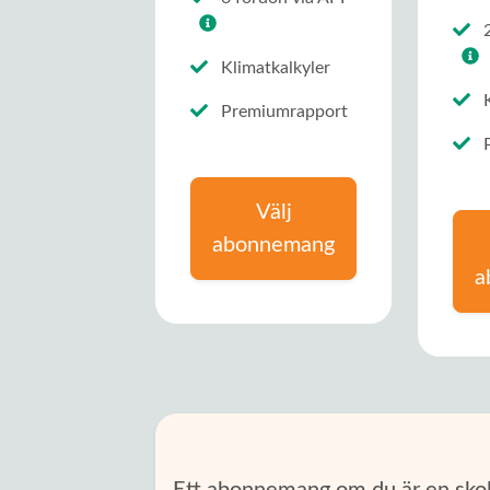
2
Klimatkalkyler
K
Premiumrapport
P
Välj
abonnemang
a